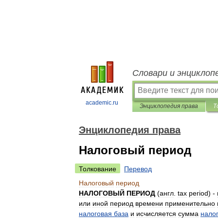
Словари и энциклоп
academic.ru
Энциклопедия права
Т
Энциклопедия права
Налоговый период
Толкование
Перевод
Налоговый
период
НАЛОГОВЫЙ
ПЕРИОД
(
англ
.
tax
period
) -
или
иной
период
времени
применительно
налоговая
база
и
исчисляется
сумма
нало