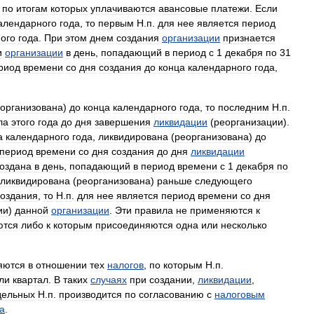
,
по
итогам
которых
уплачиваются
авансовые
платежи
.
Если
алендарного
года
,
то
первым
Н
.
п
.
для
нее
является
период
ого
года
.
При
этом
днем
создания
организации
признается
и
организации
в
день
,
попадающий
в
период
с
1
декабря
по
31
риод
времени
со
дня
создания
до
конца
календарного
года
,
организована
)
до
конца
календарного
года
,
то
последним
Н
.
п
.
ла
этого
года
до
дня
завершения
ликвидации
(
реорганизации
).
а
календарного
года
,
ликвидирована
(
реорганизована
)
до
период
времени
со
дня
создания
до
дня
ликвидации
оздана
в
день
,
попадающий
в
период
времени
с
1
декабря
по
ликвидирована
(
реорганизована
)
раньше
следующего
создания
,
то
Н
.
п
.
для
нее
является
период
времени
со
дня
ии
)
данной
организации
.
Эти
правила
не
применяются
к
ются
либо
к
которым
присоединяются
одна
или
несколько
яются
в
отношении
тех
налогов
,
по
которым
Н
.
п
.
ли
квартал
.
В
таких
случаях
при
создании
,
ликвидации
,
дельных
Н
.
п
.
производится
по
согласованию
с
налоговым
а
.