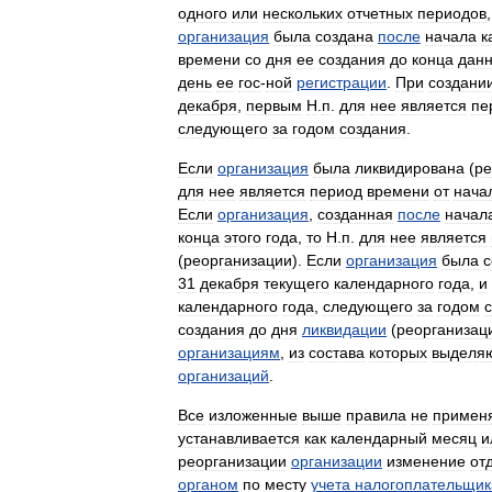
одного
или
нескольких
отчетных
периодов
организация
была
создана
после
начала
к
времени
со
дня
ее
создания
до
конца
данн
день
ее
гос
-
ной
регистрации
.
При
создани
декабря
,
первым
Н
.
п
.
для
нее
является
пе
следующего
за
годом
создания
.
Если
организация
была
ликвидирована
(
ре
для
нее
является
период
времени
от
нача
Если
организация
,
созданная
после
начал
конца
этого
года
,
то
Н
.
п
.
для
нее
является
(
реорганизации
).
Если
организация
была
с
31
декабря
текущего
календарного
года
,
и
календарного
года
,
следующего
за
годом
создания
до
дня
ликвидации
(
реорганизац
организациям
,
из
состава
которых
выделя
организаций
.
Все
изложенные
выше
правила
не
примен
устанавливается
как
календарный
месяц
и
реорганизации
организации
изменение
от
органом
по
месту
учета
налогоплательщик