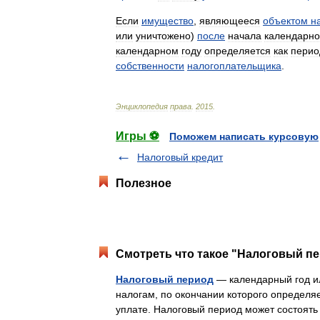
Если
имущество
,
являющееся
объектом
н
или
уничтожено
)
после
начала
календарно
календарном
году
определяется
как
перио
собственности
налогоплательщика
.
Энциклопедия
права
.
2015
.
Игры ⚽
Поможем написать курсовую
Налоговый кредит
Полезное
Смотреть что такое "Налоговый пе
Налоговый период
— календарный год и
налогам, по окончании которого определя
уплате. Налоговый период может состоять