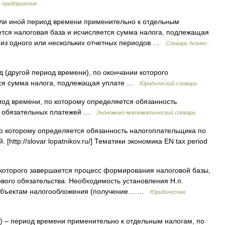
я предприятия
ли иной период времени применительно к отдельным
ется налоговая база и исчисляется сумма налога, подлежащая
 из одного или нескольких отчетных периодов …
Словарь бизнес-
 (другой период времени), по окончании которого
тся сумма налога, подлежащая уплате …
Юридический словарь
иод времени, по которому определяется обязанность
ли обязательных платежей …
Экономико-математический словарь
 которому определяется обязанность налогоплательщика по
[http://slovar lopatnikov.ru/] Тематики экономика EN tax period
 которого завершается процесс формирования налоговой базы,
вого обязательства. Необходимость установления Н.п.
м объектам налогообложения (получение… …
Юридическая
 – период времени применительно к отдельным налогам, по