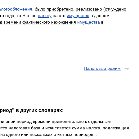
алогообложения
,
было
приобретено
,
реализовано
(
отчуждено
го
года
,
то
Н
.
п
.
по
налогу
на
это
имущество
в
данном
д
времени
фактического
нахождения
имущества
в
Налоговый режим
риод" в других словарях:
ли иной период времени применительно к отдельным
ется налоговая база и исчисляется сумма налога, подлежащая
 из одного или нескольких отчетных периодов …