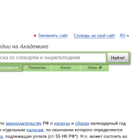
Запомнить сайт
Словарь на свой сайт
RU
едии на Академике
Найти!
олкования
Переводы
Книги
Игры ⚽
по
законодательству
РФ
о
налогах
и
сборах
календарный
год
к
отдельным
налогам
,
по
окончании
которого
определяется
га
,
подлежащая
уплате
(
ст
.
55
НК
РФ
*).
Н
.
п
.
может
состоять
из