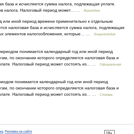
ая база и исчисляется сумма налога, подлежащая уплате.
тов налога. Налоговый период может… …
Википедия
 или иной период времени применительно к отдельным
ется налоговая база и исчисляется сумма налога, подлежащая
вных элементов налогообложения, которые… …
Энциклопедия
периодом понимается календарный год или иной период
ам, по окончании которого определяется налоговая база и
уплате. Налоговый период может состоять из… …
Официальная
иодом понимается календарный год или иной период
ам, по окончании которого определяется налоговая база и
уплате. Налоговый период может состоять из… …
Словарь:
ка
,
Реклама на сайте
18+