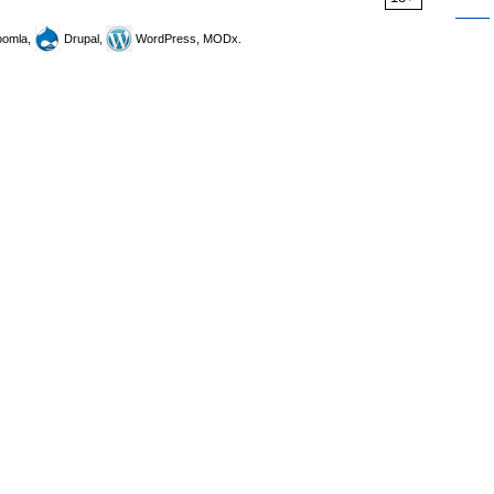
omla,
Drupal,
WordPress, MODx.